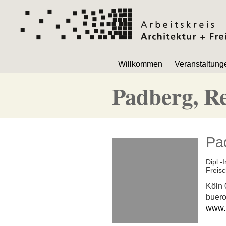
Navigation
Willkommen
Veranstaltung
überspringen
Padberg, Re
Pad
Dipl.-I
Freisc
Köln
buer
www.