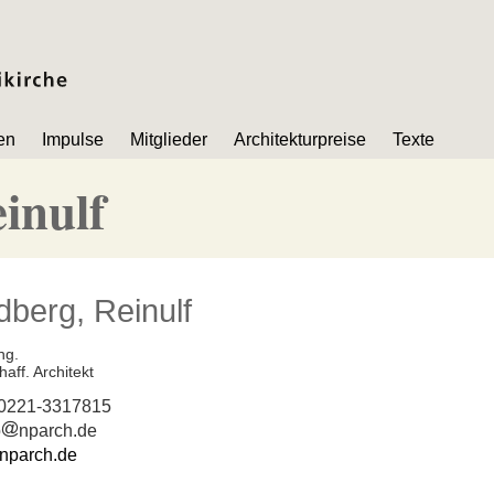
en
Impulse
Mitglieder
Architekturpreise
Texte
inulf
berg, Reinulf
ng.
haff. Architekt
 0221-3317815

o
nparch.de
nparch.de